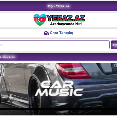
Mp3.Yeraz.Az
Chat Tanışlıq
c Babylon