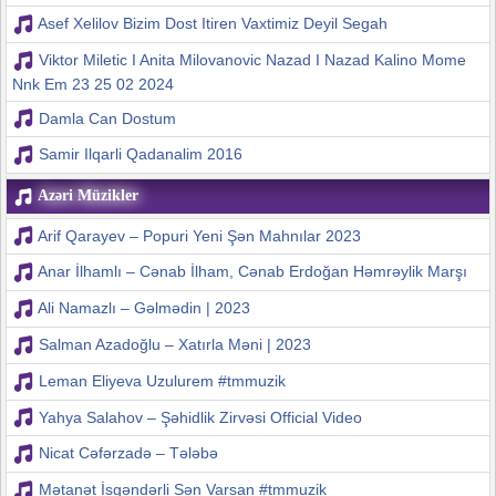
Asef Xelilov Bizim Dost Itiren Vaxtimiz Deyil Segah
Viktor Miletic I Anita Milovanovic Nazad I Nazad Kalino Mome
Nnk Em 23 25 02 2024
Damla Can Dostum
Samir Ilqarli Qadanalim 2016
Azəri Müzikler
Arif Qarayev – Popuri Yeni Şən Mahnılar 2023
Anar İlhamlı – Cənab İlham, Cənab Erdoğan Həmrəylik Marşı
Ali Namazlı – Gəlmədin | 2023
Salman Azadoğlu – Xatırla Məni | 2023
Leman Eliyeva Uzulurem #tmmuzik
Yahya Salahov – Şəhidlik Zirvəsi Official Video
Nicat Cəfərzadə – Tələbə
Mətanət İsgəndərli Sən Varsan #tmmuzik