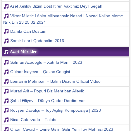
Asef Xelilov Bizim Dost Itiren Vaxtimiz Deyil Segah
Viktor Miletic I Anita Milovanovic Nazad I Nazad Kalino Mome
Nnk Em 23 25 02 2024
Damla Can Dostum
Samir Ilqarli Qadanalim 2016
Azəri Müzikler
Salman Azadoğlu – Xatırla Məni | 2023
Gülnar İsayeva – Qazax Cəngisi
Leman & Mehriban – Balım Duzum Official Video
Murad Arif – Popuri Biz Mehriban Ailəyik
Şahid Əliyev – Dünya Qədər Dərdim Var
Rövşən Davulçu – Toy Açılışı Kompozisiya | 2023
Nicat Cəfərzadə – Tələbə
Orxan Cavad – Evinə Gəlin Gəlir Yeni Toy Mahnisi 2023