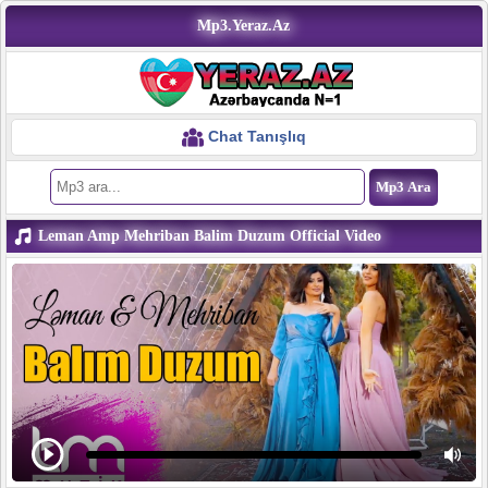
Mp3.Yeraz.Az
Chat Tanışlıq
Leman Amp Mehriban Balim Duzum Official Video